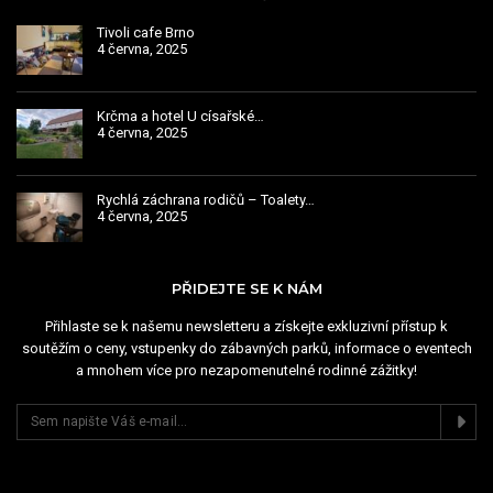
Tivoli cafe Brno
4 června, 2025
Krčma a hotel U císařské…
4 června, 2025
Rychlá záchrana rodičů – Toalety…
4 června, 2025
PŘIDEJTE SE K NÁM
Přihlaste se k našemu newsletteru a získejte exkluzivní přístup k
soutěžím o ceny, vstupenky do zábavných parků, informace o eventech
a mnohem více pro nezapomenutelné rodinné zážitky!