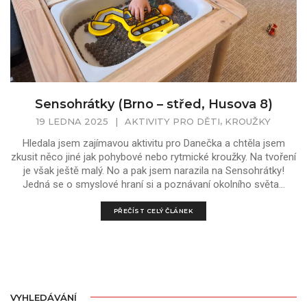
Sensohrátky (Brno – střed, Husova 8)
,
19 LEDNA 2025
|
AKTIVITY PRO DĚTI
KROUŽKY
Hledala jsem zajímavou aktivitu pro Danečka a chtěla jsem
zkusit něco jiné jak pohybové nebo rytmické kroužky. Na tvoření
je však ještě malý. No a pak jsem narazila na Sensohrátky!
Jedná se o smyslové hraní si a poznávaní okolního světa...
PŘEČÍST CELÝ ČLÁNEK
VYHLEDÁVÁNÍ