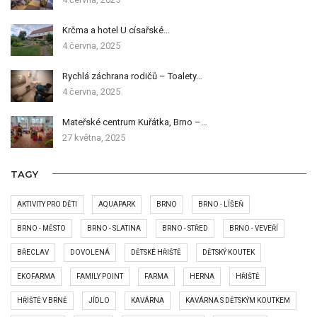
Krčma a hotel U císařské…
4 června, 2025
Rychlá záchrana rodičů – Toalety…
4 června, 2025
Mateřské centrum Kuřátka, Brno –…
27 května, 2025
TAGY
AKTIVITY PRO DĚTI
AQUAPARK
BRNO
BRNO - LÍŠEŇ
BRNO - MĚSTO
BRNO - SLATINA
BRNO - STŘED
BRNO - VEVEŘÍ
BŘECLAV
DOVOLENÁ
DĚTSKÉ HŘIŠTĚ
DĚTSKÝ KOUTEK
EKOFARMA
FAMILY POINT
FARMA
HERNA
HŘIŠTĚ
HŘIŠTĚ V BRNĚ
JÍDLO
KAVÁRNA
KAVÁRNA S DĚTSKÝM KOUTKEM