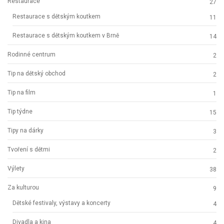
Restaurace
27
Restaurace s dětským koutkem
11
Restaurace s dětským koutkem v Brně
14
Rodinné centrum
2
Tip na dětský obchod
2
Tip na film
1
Tip týdne
15
Tipy na dárky
3
Tvoření s dětmi
2
Výlety
38
Za kulturou
9
Dětské festivaly, výstavy a koncerty
4
Divadla a kina
4