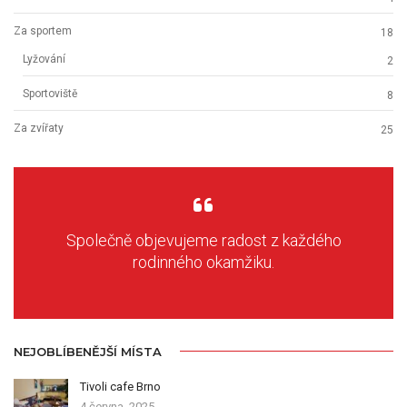
Za sportem
18
Lyžování
2
Sportoviště
8
Za zvířaty
25
Společně objevujeme radost z každého
rodinného okamžiku.
NEJOBLÍBENĚJŠÍ MÍSTA
Tivoli cafe Brno
4 června, 2025