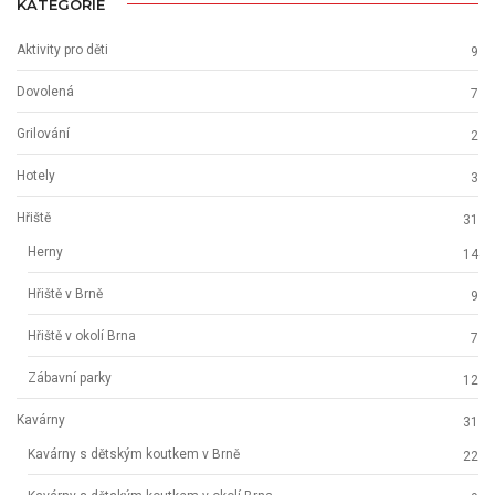
KATEGORIE
Aktivity pro děti
9
Dovolená
7
Grilování
2
Hotely
3
Hřiště
31
Herny
14
Hřiště v Brně
9
Hřiště v okolí Brna
7
Zábavní parky
12
Kavárny
31
Kavárny s dětským koutkem v Brně
22