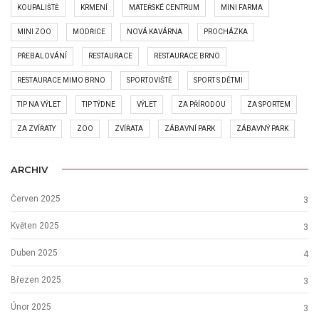
KOUPALIŠTĚ
KRMENÍ
MATEŘSKÉ CENTRUM
MINI FARMA
MINI ZOO
MODŘICE
NOVÁ KAVÁRNA
PROCHÁZKA
PŘEBALOVÁNÍ
RESTAURACE
RESTAURACE BRNO
RESTAURACE MIMO BRNO
SPORTOVIŠTĚ
SPORT S DĚTMI
TIP NA VÝLET
TIP TÝDNE
VÝLET
ZA PŘÍRODOU
ZA SPORTEM
ZA ZVÍŘATY
ZOO
ZVÍŘATA
ZÁBAVNÍ PARK
ZÁBAVNÝ PARK
ARCHIV
Červen 2025
3
Květen 2025
3
Duben 2025
4
Březen 2025
3
Únor 2025
3