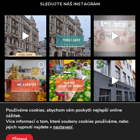
SLEDUJTE NÁŠ INSTAGRAM
Používáme cookies, abychom vám poskytli nejlepší online
zážitek.
Více informací o tom, které soubory cookies používáme, nebo
jejich vypnutí najdete v
nastavení
.
© 2025 Brněnský rodič, všechna práva vyhrazena.
Created by
Emglare Technologies, s.r.o.
Přijmout