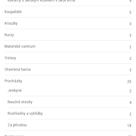
Kavárny s dětským koutkem v okolí Brna
9
Koupaliště
5
Kroužky
3
Kurzy
3
Mateřské centrum
2
Oslavy
2
Otevřená herna
3
Procházky
25
Jeskyně
2
Naučné stezky
4
Rozhledny a vyhlídky
2
Za přírodou
18