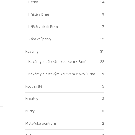
Herny
14
Hřiště v Brně
9
Hřiště v okolí Brna
7
Zábavní parky
12
Kavárny
31
Kavárny s dětským koutkem v Brně
22
Kavárny s dětským koutkem v okolí Brna
9
Koupaliště
5
Kroužky
3
Kurzy
3
Mateřské centrum
2