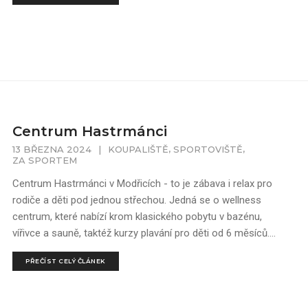
Centrum Hastrmánci
,
,
13 BŘEZNA 2024
|
KOUPALIŠTĚ
SPORTOVIŠTĚ
ZA SPORTEM
Centrum Hastrmánci v Modřicích - to je zábava i relax pro
rodiče a děti pod jednou střechou. Jedná se o wellness
centrum, které nabízí krom klasického pobytu v bazénu,
vířivce a sauně, taktéž kurzy plavání pro děti od 6 měsíců....
PŘEČÍST CELÝ ČLÁNEK