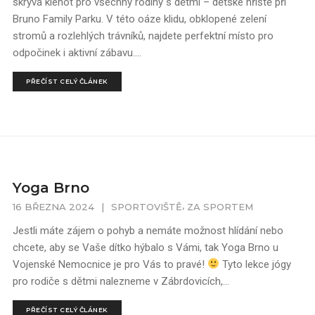
skrývá klenot pro všechny rodiny s dětmi – dětské hřiště při
Bruno Family Parku. V této oáze klidu, obklopené zelení
stromů a rozlehlých trávníků, najdete perfektní místo pro
odpočinek i aktivní zábavu....
PŘEČÍST CELÝ ČLÁNEK
Yoga Brno
,
16 BŘEZNA 2024
|
SPORTOVIŠTĚ
ZA SPORTEM
Jestli máte zájem o pohyb a nemáte možnost hlídání nebo
chcete, aby se Vaše dítko hýbalo s Vámi, tak Yoga Brno u
Vojenské Nemocnice je pro Vás to pravé!
Tyto lekce jógy
pro rodiče s dětmi nalezneme v Zábrdovicích,...
PŘEČÍST CELÝ ČLÁNEK