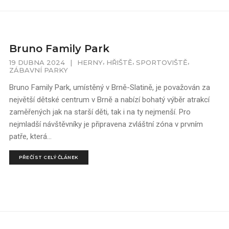
Bruno Family Park
,
,
,
19 DUBNA 2024
|
HERNY
HŘIŠTĚ
SPORTOVIŠTĚ
ZÁBAVNÍ PARKY
Bruno Family Park, umístěný v Brně-Slatině, je považován za
největší dětské centrum v Brně a nabízí bohatý výběr atrakcí
zaměřených jak na starší děti, tak i na ty nejmenší. Pro
nejmladší návštěvníky je připravena zvláštní zóna v prvním
patře, která...
PŘEČÍST CELÝ ČLÁNEK