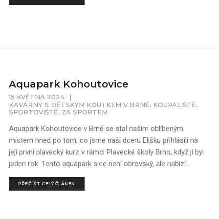
Aquapark Kohoutovice
15 KVĚTNA 2024
|
,
,
KAVÁRNY S DĚTSKÝM KOUTKEM V BRNĚ
KOUPALIŠTĚ
,
SPORTOVIŠTĚ
ZA SPORTEM
Aquapark Kohoutovice v Brně se stal naším oblíbeným
místem hned po tom, co jsme naši dceru Elišku přihlásili na
její první plavecký kurz v rámci Plavecké školy Brno, když jí byl
jeden rok. Tento aquapark sice není obrovský, ale nabízí...
PŘEČÍST CELÝ ČLÁNEK