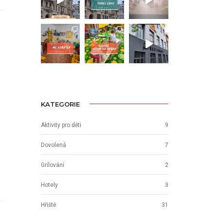
KATEGORIE
Aktivity pro děti
9
Dovolená
7
Grilování
2
Hotely
3
Hřiště
31