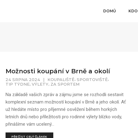
DOMŮ
KDO
Možnosti koupání v Brně a okolí
,
,
24 SRPNA 2024
|
KOUPALIŠTĚ
SPORTOVIŠTĚ
,
,
TIP TÝDNE
VÝLETY
ZA SPORTEM
Na základě vašich zpráv a zájmu jsme se rozhodli sestavit
komplexní seznam možností koupání v Brně a jeho okolí. Ať
už hledáte místo pro příjemné osvěžení během horkých
letních dnů nebo příležitosti pro rodinné výlety blízko vody,
přinášíme vám ucelený...
PŘEČÍST CELÝ ČLÁNEK