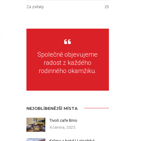
Za zvířaty
25
Společně objevujeme
radost z každého
rodinného okamžiku.
NEJOBLÍBENĚJŠÍ MÍSTA
Tivoli cafe Brno
4 června, 2025
Krčma a hotel U císařské…