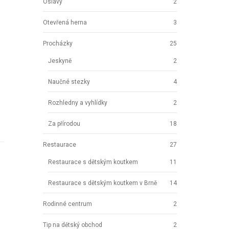
Oslavy
2
Otevřená herna
3
Procházky
25
Jeskyně
2
Naučné stezky
4
Rozhledny a vyhlídky
2
Za přírodou
18
Restaurace
27
Restaurace s dětským koutkem
11
Restaurace s dětským koutkem v Brně
14
Rodinné centrum
2
Tip na dětský obchod
2