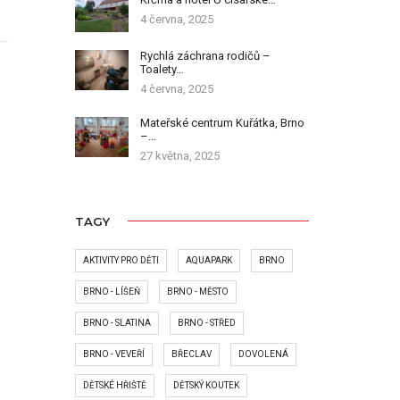
4 června, 2025
Rychlá záchrana rodičů –
Toalety…
4 června, 2025
Mateřské centrum Kuřátka, Brno
–…
27 května, 2025
TAGY
AKTIVITY PRO DĚTI
AQUAPARK
BRNO
BRNO - LÍŠEŇ
BRNO - MĚSTO
BRNO - SLATINA
BRNO - STŘED
BRNO - VEVEŘÍ
BŘECLAV
DOVOLENÁ
DĚTSKÉ HŘIŠTĚ
DĚTSKÝ KOUTEK