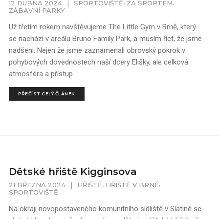
,
,
12 DUBNA 2024
|
SPORTOVIŠTĚ
ZA SPORTEM
ZÁBAVNÍ PARKY
Už třetím rokem navštěvujeme The Little Gym v Brně, který
se nachází v areálu Bruno Family Park, a musím říct, že jsme
nadšeni. Nejen že jsme zaznamenali obrovský pokrok v
pohybových dovednostech naší dcery Elišky, ale celková
atmosféra a přístup...
PŘEČÍST CELÝ ČLÁNEK
Dětské hřiště Kigginsova
,
,
21 BŘEZNA 2024
|
HŘIŠTĚ
HŘIŠTĚ V BRNĚ
SPORTOVIŠTĚ
Na okraji novopostaveného komunitního sídliště v Slatině se