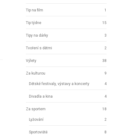
Tip na film
1
Tip týdne
15
Tipy na dárky
3
Tvoření s dětmi
2
Výlety
38
Za kulturou
9
Dětské festivaly, výstavy a koncerty
4
Divadla a kina
4
Za sportem
18
Lyžování
2
Sportoviště
8