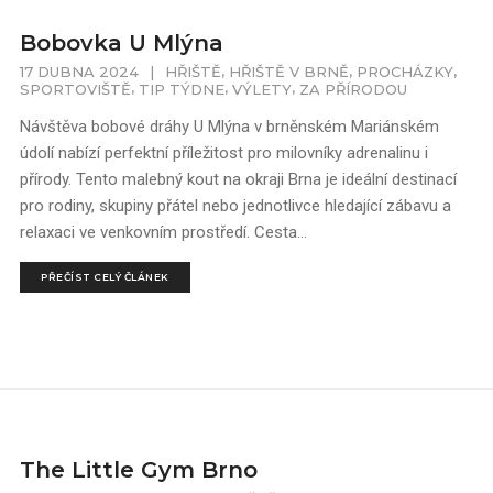
Bobovka U Mlýna
,
,
,
17 DUBNA 2024
|
HŘIŠTĚ
HŘIŠTĚ V BRNĚ
PROCHÁZKY
,
,
,
SPORTOVIŠTĚ
TIP TÝDNE
VÝLETY
ZA PŘÍRODOU
Návštěva bobové dráhy U Mlýna v brněnském Mariánském
údolí nabízí perfektní příležitost pro milovníky adrenalinu i
přírody. Tento malebný kout na okraji Brna je ideální destinací
pro rodiny, skupiny přátel nebo jednotlivce hledající zábavu a
relaxaci ve venkovním prostředí. Cesta...
PŘEČÍST CELÝ ČLÁNEK
The Little Gym Brno