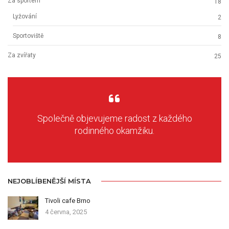
Za sportem
18
Lyžování
2
Sportoviště
8
Za zvířaty
25
Společně objevujeme radost z každého
rodinného okamžiku.
NEJOBLÍBENĚJŠÍ MÍSTA
Tivoli cafe Brno
4 června, 2025