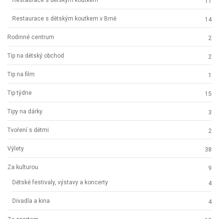
11
Restaurace s dětským koutkem v Brně
14
Rodinné centrum
2
Tip na dětský obchod
2
Tip na film
1
Tip týdne
15
Tipy na dárky
3
Tvoření s dětmi
2
Výlety
38
Za kulturou
9
Dětské festivaly, výstavy a koncerty
4
Divadla a kina
4