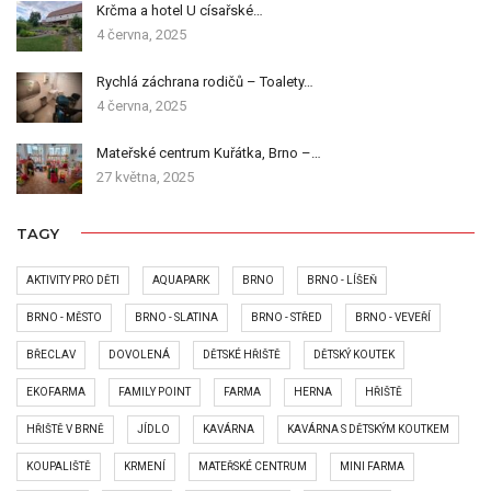
Krčma a hotel U císařské…
4 června, 2025
Rychlá záchrana rodičů – Toalety…
4 června, 2025
Mateřské centrum Kuřátka, Brno –…
27 května, 2025
TAGY
AKTIVITY PRO DĚTI
AQUAPARK
BRNO
BRNO - LÍŠEŇ
BRNO - MĚSTO
BRNO - SLATINA
BRNO - STŘED
BRNO - VEVEŘÍ
BŘECLAV
DOVOLENÁ
DĚTSKÉ HŘIŠTĚ
DĚTSKÝ KOUTEK
EKOFARMA
FAMILY POINT
FARMA
HERNA
HŘIŠTĚ
HŘIŠTĚ V BRNĚ
JÍDLO
KAVÁRNA
KAVÁRNA S DĚTSKÝM KOUTKEM
KOUPALIŠTĚ
KRMENÍ
MATEŘSKÉ CENTRUM
MINI FARMA