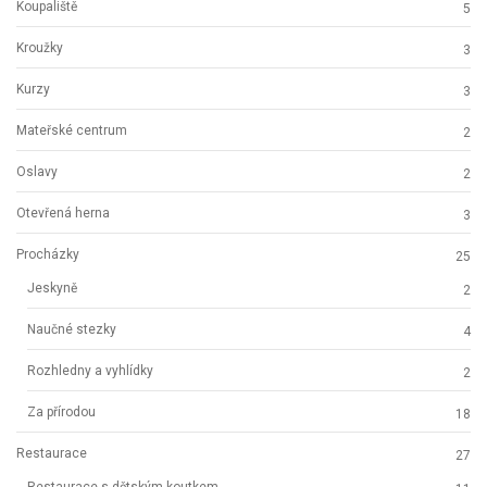
Koupaliště
5
Kroužky
3
Kurzy
3
Mateřské centrum
2
Oslavy
2
Otevřená herna
3
Procházky
25
Jeskyně
2
Naučné stezky
4
Rozhledny a vyhlídky
2
Za přírodou
18
Restaurace
27
Restaurace s dětským koutkem