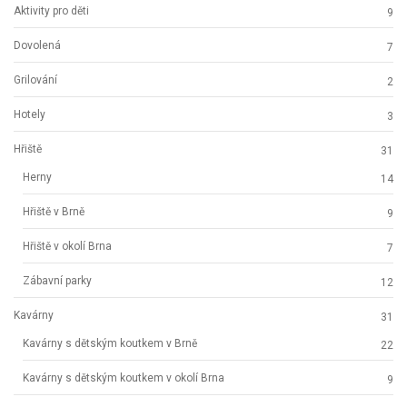
Aktivity pro děti
9
Dovolená
7
Grilování
2
Hotely
3
Hřiště
31
Herny
14
Hřiště v Brně
9
Hřiště v okolí Brna
7
Zábavní parky
12
Kavárny
31
Kavárny s dětským koutkem v Brně
22
Kavárny s dětským koutkem v okolí Brna
9