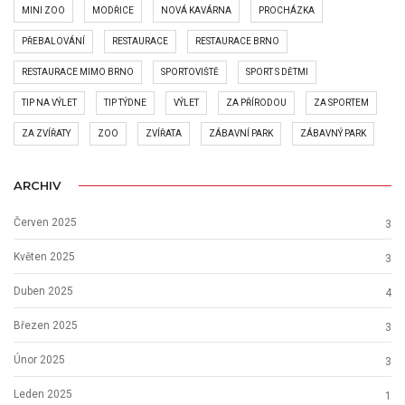
MINI ZOO
MODŘICE
NOVÁ KAVÁRNA
PROCHÁZKA
PŘEBALOVÁNÍ
RESTAURACE
RESTAURACE BRNO
RESTAURACE MIMO BRNO
SPORTOVIŠTĚ
SPORT S DĚTMI
TIP NA VÝLET
TIP TÝDNE
VÝLET
ZA PŘÍRODOU
ZA SPORTEM
ZA ZVÍŘATY
ZOO
ZVÍŘATA
ZÁBAVNÍ PARK
ZÁBAVNÝ PARK
ARCHIV
Červen 2025
3
Květen 2025
3
Duben 2025
4
Březen 2025
3
Únor 2025
3
Leden 2025
1