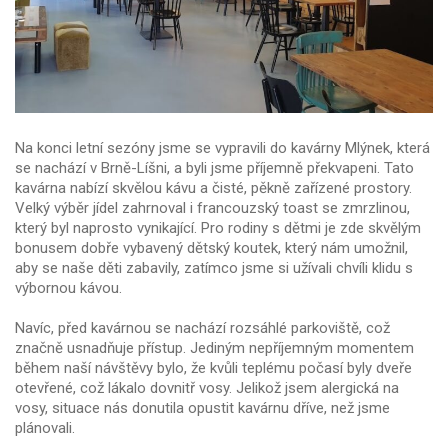
Na konci letní sezóny jsme se vypravili do kavárny Mlýnek, která
se nachází v Brně-Líšni, a byli jsme příjemně překvapeni. Tato
kavárna nabízí skvělou kávu a čisté, pěkně zařízené prostory.
Velký výběr jídel zahrnoval i francouzský toast se zmrzlinou,
který byl naprosto vynikající. Pro rodiny s dětmi je zde skvělým
bonusem dobře vybavený dětský koutek, který nám umožnil,
aby se naše děti zabavily, zatímco jsme si užívali chvíli klidu s
výbornou kávou.
Navíc, před kavárnou se nachází rozsáhlé parkoviště, což
značně usnadňuje přístup. Jediným nepříjemným momentem
během naší návštěvy bylo, že kvůli teplému počasí byly dveře
otevřené, což lákalo dovnitř vosy. Jelikož jsem alergická na
vosy, situace nás donutila opustit kavárnu dříve, než jsme
plánovali.