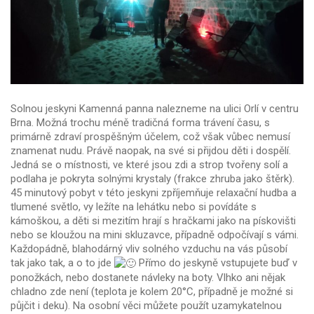
Solnou jeskyni Kamenná panna nalezneme na ulici Orlí v centru
Brna. Možná trochu méně tradičná forma trávení času, s
primárně zdraví prospěšným účelem, což však vůbec nemusí
znamenat nudu. Právě naopak, na své si přijdou děti i dospělí.
Jedná se o místnosti, ve které jsou zdi a strop tvořeny solí a
podlaha je pokryta solnými krystaly (frakce zhruba jako štěrk).
45 minutový pobyt v této jeskyni zpříjemňuje relaxační hudba a
tlumené světlo, vy ležíte na lehátku nebo si povídáte s
kámoškou, a děti si mezitím hrají s hračkami jako na pískovišti
nebo se kloužou na mini skluzavce, případně odpočívají s vámi.
Každopádně, blahodárný vliv solného vzduchu na vás působí
tak jako tak, a o to jde
Přímo do jeskyně vstupujete buď v
ponožkách, nebo dostanete návleky na boty. Vlhko ani nějak
chladno zde není (teplota je kolem 20°C, případně je možné si
půjčit i deku). Na osobní věci můžete použít uzamykatelnou