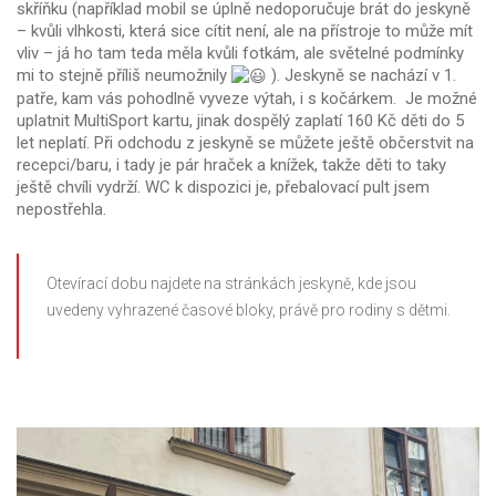
skříňku (například mobil se úplně nedoporučuje brát do jeskyně
– kvůli vlhkosti, která sice cítit není, ale na přístroje to může mít
vliv – já ho tam teda měla kvůli fotkám, ale světelné podmínky
mi to stejně příliš neumožnily
). Jeskyně se nachází v 1.
patře, kam vás pohodlně vyveze výtah, i s kočárkem. Je možné
uplatnit MultiSport kartu, jinak dospělý zaplatí 160 Kč děti do 5
let neplatí. Při odchodu z jeskyně se můžete ještě občerstvit na
recepci/baru, i tady je pár hraček a knížek, takže děti to taky
ještě chvíli vydrží. WC k dispozici je, přebalovací pult jsem
nepostřehla.
Otevírací dobu najdete na stránkách jeskyně, kde jsou
uvedeny vyhrazené časové bloky, právě pro rodiny s dětmi.