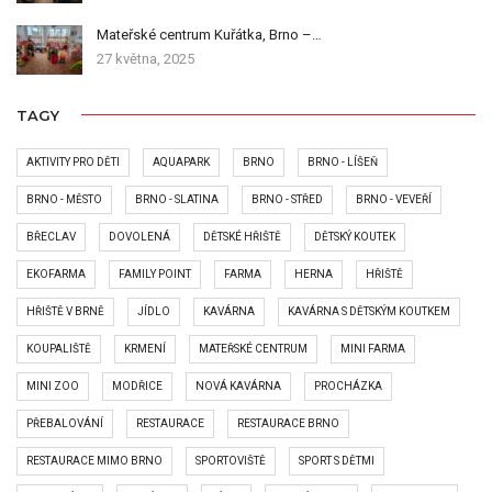
Mateřské centrum Kuřátka, Brno –…
27 května, 2025
TAGY
AKTIVITY PRO DĚTI
AQUAPARK
BRNO
BRNO - LÍŠEŇ
BRNO - MĚSTO
BRNO - SLATINA
BRNO - STŘED
BRNO - VEVEŘÍ
BŘECLAV
DOVOLENÁ
DĚTSKÉ HŘIŠTĚ
DĚTSKÝ KOUTEK
EKOFARMA
FAMILY POINT
FARMA
HERNA
HŘIŠTĚ
HŘIŠTĚ V BRNĚ
JÍDLO
KAVÁRNA
KAVÁRNA S DĚTSKÝM KOUTKEM
KOUPALIŠTĚ
KRMENÍ
MATEŘSKÉ CENTRUM
MINI FARMA
MINI ZOO
MODŘICE
NOVÁ KAVÁRNA
PROCHÁZKA
PŘEBALOVÁNÍ
RESTAURACE
RESTAURACE BRNO
RESTAURACE MIMO BRNO
SPORTOVIŠTĚ
SPORT S DĚTMI