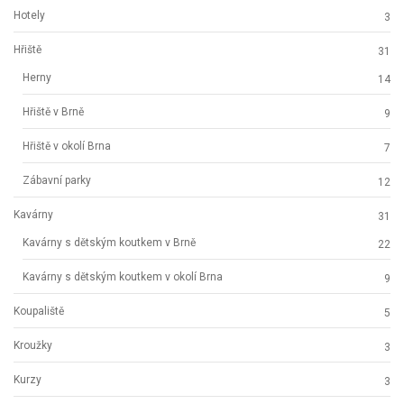
Hotely
3
Hřiště
31
Herny
14
Hřiště v Brně
9
Hřiště v okolí Brna
7
Zábavní parky
12
Kavárny
31
Kavárny s dětským koutkem v Brně
22
Kavárny s dětským koutkem v okolí Brna
9
Koupaliště
5
Kroužky
3
Kurzy
3