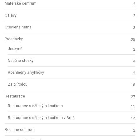
Mateřské centrum
2
Oslavy
2
Otevřená herna
3
Procházky
25
Jeskyně
2
Naučné stezky
4
Rozhledny a vyhlídky
2
Za přírodou
18
Restaurace
27
Restaurace s dětským koutkem
11
Restaurace s dětským koutkem v Brně
14
Rodinné centrum
2