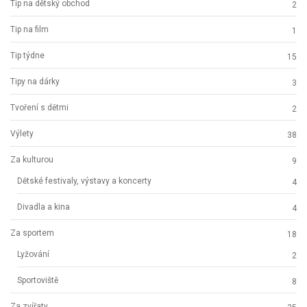
Tip na dětský obchod
2
Tip na film
1
Tip týdne
15
Tipy na dárky
3
Tvoření s dětmi
2
Výlety
38
Za kulturou
9
Dětské festivaly, výstavy a koncerty
4
Divadla a kina
4
Za sportem
18
Lyžování
2
Sportoviště
8
Za zvířaty