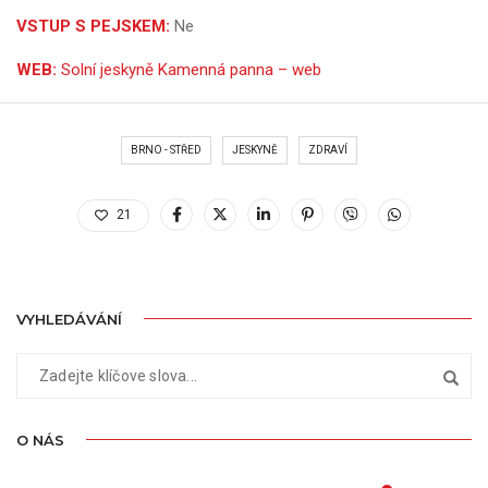
VSTUP S PEJSKEM:
Ne
WEB:
Solní jeskyně Kamenná panna – web
BRNO - STŘED
JESKYNĚ
ZDRAVÍ
21
VYHLEDÁVÁNÍ
O NÁS