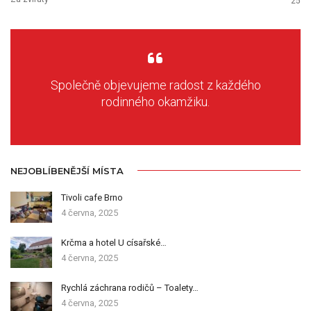
25
Společně objevujeme radost z každého
rodinného okamžiku.
NEJOBLÍBENĚJŠÍ MÍSTA
Tivoli cafe Brno
4 června, 2025
Krčma a hotel U císařské…
4 června, 2025
Rychlá záchrana rodičů – Toalety…
4 června, 2025